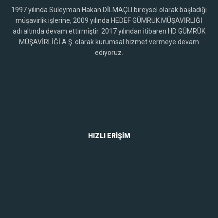
1997 yılında Süleyman Hakan DİLMAÇLI bireysel olarak başladığı
müşavirlik işlerine, 2009 yılında HEDEF GÜMRÜK MÜŞAVİRLİĞİ
adı altında devam ettirmiştir. 2017 yılından itibaren HD GÜMRÜK
MÜŞAVİRLİĞİ A.Ş. olarak kurumsal hizmet vermeye devam
ediyoruz.
Hakkımızda
HIZLI ERIŞIM
Anasayfa
Hakkımızda
Misyonumuz
Vizyonumuz