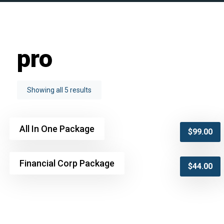
pro
Showing all 5 results
All In One Package
$
99.00
Financial Corp Package
$
44.00