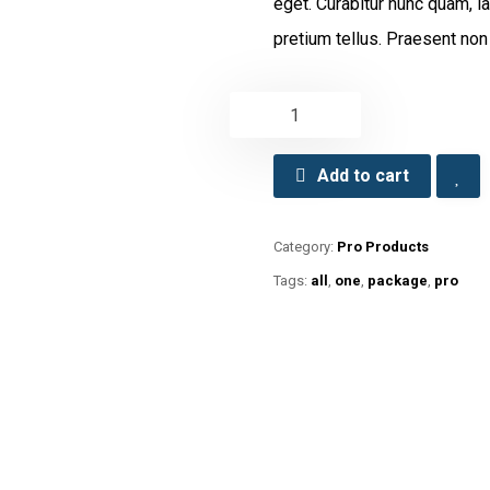
eget. Curabitur nunc quam, la
pretium tellus. Praesent non
Add to cart
Category:
Pro Products
Tags:
all
,
one
,
package
,
pro