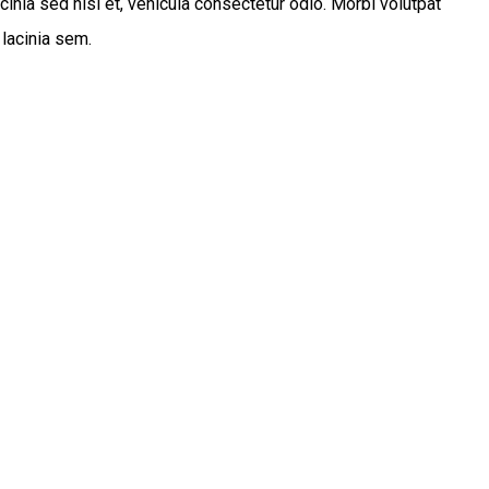
cinia sed nisl et, vehicula consectetur odio. Morbi volutpat
 lacinia sem.