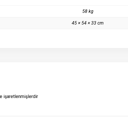
58 kg
45 × 54 × 33 cm
e işaretlenmişlerdir