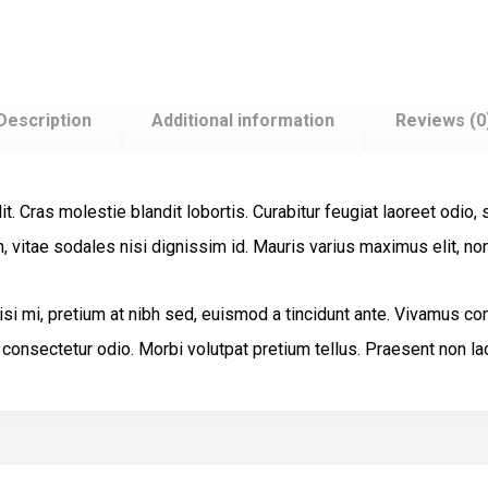
Description
Additional information
Reviews (0
t. Cras molestie blandit lobortis. Curabitur feugiat laoreet odio
vitae sodales nisi dignissim id. Mauris varius maximus elit, non
si mi, pretium at nibh sed, euismod a tincidunt ante. Vivamus c
a consectetur odio. Morbi volutpat pretium tellus. Praesent non la